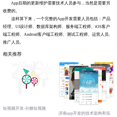
App后期的更新维护需要技术人员参与，当然是需要另
收费的。
这样算下来，一个完整的App开发需要人员包括：产品
经理、UI设计师、数据库架构师、服务端工程师、iOS客户
端工程师、Android客户端工程师、测试工程师、运营人员、
推广人员。
相关推荐
短视频开发-分糖短视频
济南app开发的技术架构和实