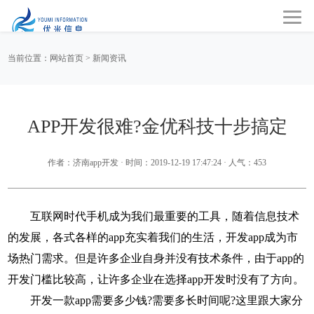
当前位置：
网站首页
>
新闻资讯
APP开发很难?金优科技十步搞定
作者：济南app开发
·
时间：2019-12-19 17:47:24
·
人气：
453
互联网时代手机成为我们最重要的工具，随着信息技术
的发展，各式各样的app充实着我们的生活，开发app成为市
场热门需求。但是许多企业自身并没有技术条件，由于app的
开发门槛比较高，让许多企业在选择app开发时没有了方向。
开发一款app需要多少钱?需要多长时间呢?这里跟大家分