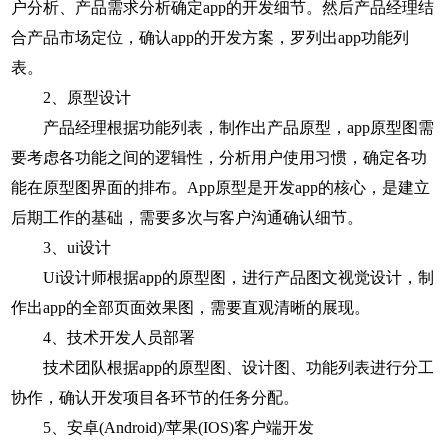
户分析、产品需求分析确定app的开发细节。然后产品经理结
合产品市场定位，确认app的开发方案，罗列出app功能列
表。
2、原型设计
产品经理根据功能列表，制作出产品原型，app原型图需
要考虑各功能之间的逻辑性，分析用户使用习惯，确定各功
能在原型图界面的排布。App原型是开发app的核心，是建立
后期工作的基础，需要多次与客户沟通确认细节。
3、ui设计
Ui设计师根据app的原型图，进行产品图文视觉设计，制
作出app的全部页面效果图，需要直观清晰的展现。
4、技术开发人员部署
技术团队根据app的原型图、设计图、功能列表进行分工
协作，确认开发项目各环节的任务分配。
5、安卓(Android)/苹果(IOS)客户端开发