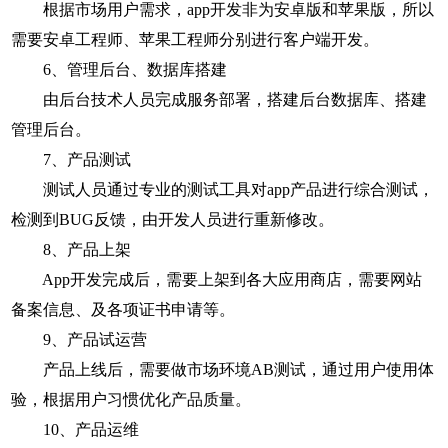
根据市场用户需求，app开发非为安卓版和苹果版，所以
需要安卓工程师、苹果工程师分别进行客户端开发。
6、管理后台、数据库搭建
由后台技术人员完成服务部署，搭建后台数据库、搭建
管理后台。
7、产品测试
测试人员通过专业的测试工具对app产品进行综合测试，
检测到BUG反馈，由开发人员进行重新修改。
8、产品上架
App开发完成后，需要上架到各大应用商店，需要网站
备案信息、及各项证书申请等。
9、产品试运营
产品上线后，需要做市场环境AB测试，通过用户使用体
验，根据用户习惯优化产品质量。
10、产品运维