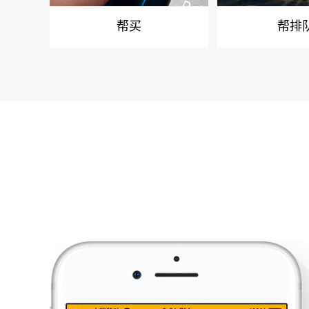
帮买
帮排