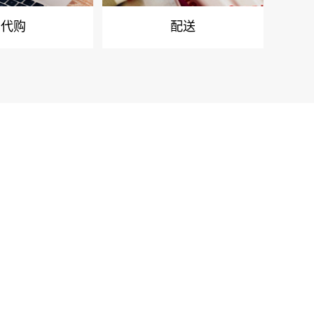
代购
配送