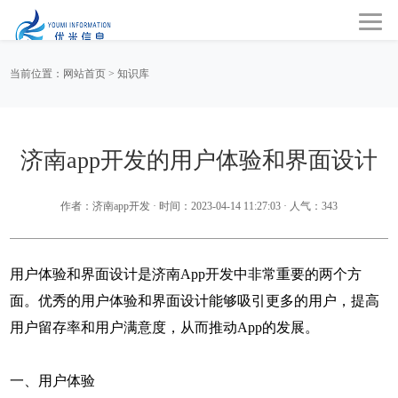
当前位置：
网站首页
>
知识库
济南app开发的用户体验和界面设计
作者：济南app开发
·
时间：2023-04-14 11:27:03
·
人气：
343
用户体验和界面设计是济南App开发中非常重要的两个方
面。优秀的用户体验和界面设计能够吸引更多的用户，提高
用户留存率和用户满意度，从而推动App的发展。
一、用户体验