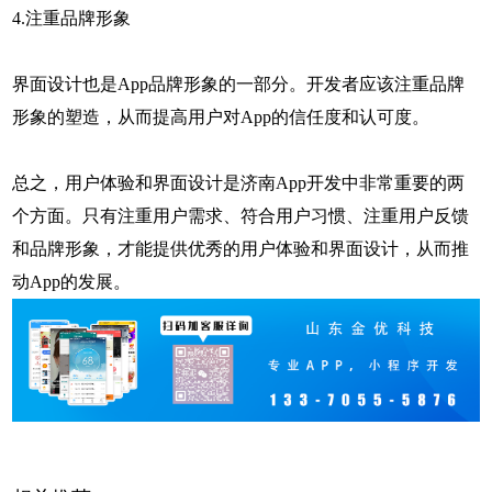
4.注重品牌形象
界面设计也是App品牌形象的一部分。开发者应该注重品牌
形象的塑造，从而提高用户对App的信任度和认可度。
总之，用户体验和界面设计是济南App开发中非常重要的两
个方面。只有注重用户需求、符合用户习惯、注重用户反馈
和品牌形象，才能提供优秀的用户体验和界面设计，从而推
动App的发展。