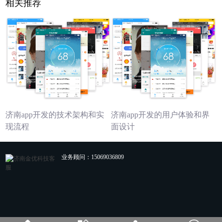
相关推荐
济南app开发的技术架构和实
济南app开发的用户体验和界
现流程
面设计
业务顾问：15069036809