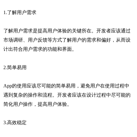
1.了解用户需求
了解用户需求是提高用户体验的关键所在。开发者应该通过
市场调研、用户反馈等方式了解用户的需求和偏好，从而设
计出符合用户需求的功能和界面。
2.简单易用
App的使用应该尽可能的简单易用，避免用户在使用过程中
遇到复杂的操作和流程。开发者应该在设计过程中尽可能的
简化用户操作，提高用户体验。
3.高效稳定