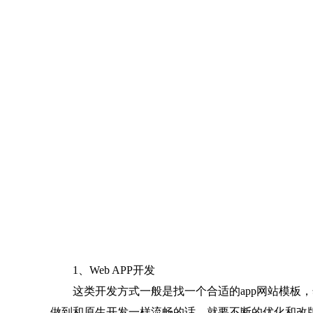
1、Web APP开发
这类开发方式一般是找一个合适的app网站模板，然
做到和原生开发一样流畅的话，就要不断的优化和改