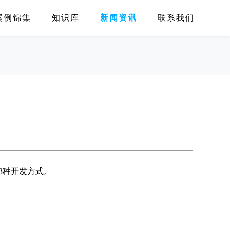
案例锦集
知识库
新闻资讯
联系我们
3种开发方式。