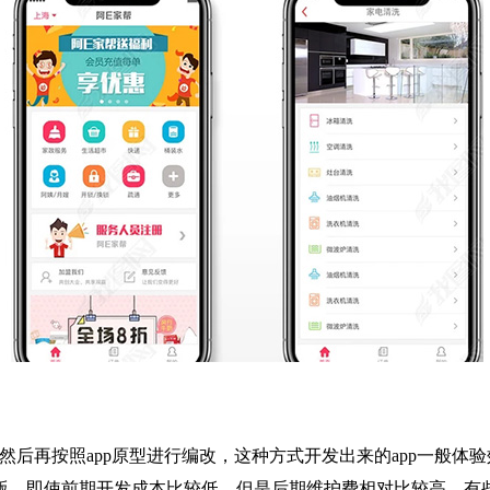
后再按照app原型进行编改，这种方式开发出来的app一般体
版，即使前期开发成本比较低，但是后期维护费相对比较高，有