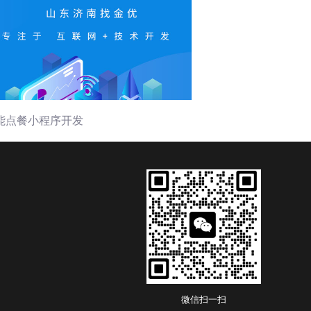
上门服务a
能点餐小程序开发
微信扫一扫