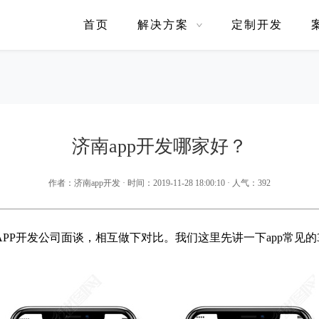
首页
解决方案
定制开发
济南app开发哪家好？
作者：济南app开发
·
时间：2019-11-28 18:00:10
·
人气：
392
P开发公司面谈，相互做下对比。我们这里先讲一下app常见的